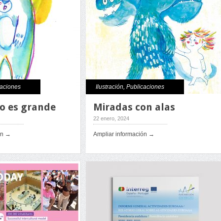
caciones
Ilustración
,
Publicaciones
o es grande
Miradas con alas
22 enero, 2024
ón →
Ampliar información →