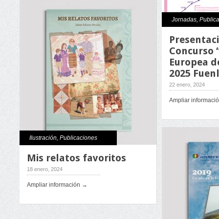
Jornadas
,
Public
Presentaci
Concurso 
Europea d
2025 Fuen
22 enero, 2024
Ampliar informaci
Ilustración
,
Publicaciones
Mis relatos favoritos
18 enero, 2024
Ampliar información →