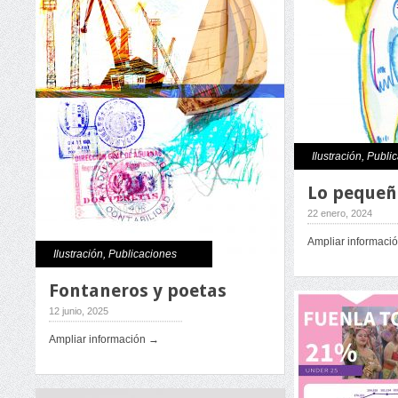
Ilustración
,
Publi
Lo pequeñ
22 enero, 2024
Ampliar informaci
Ilustración
,
Publicaciones
Fontaneros y poetas
12 junio, 2025
Ampliar información →